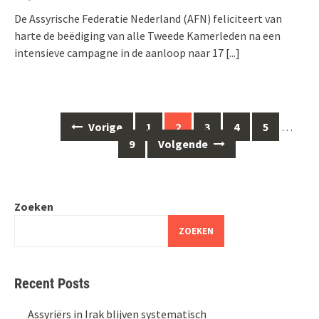
De Assyrische Federatie Nederland (AFN) feliciteert van
harte de beëdiging van alle Tweede Kamerleden na een
intensieve campagne in de aanloop naar 17
[...]
Berichten
Vorige
1
2
3
4
5
…
navigatie
9
Volgende
Zoeken
ZOEKEN
Recent Posts
Assyriërs in Irak blijven systematisch