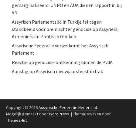
gemarginaliseerd: UNPO en AUA dienen rapport in bij
VN
Assyrisch Parlementslid in Turkije fel tegen
standbeeld voor brein achter genocide op Assyriërs,
Armeniërs en Pontisch Grieken
Assyrische Federatie verwelkomt het Assyrisch
Parlement
Reactie op genocide-ontkenning binnen de PvdA
Aanslag op Assyrisch nieuwjaarsfeest in Irak
Copyright © 2026
Assyrische Federatie Nederland
.
Mogelijk gemaakt door
WordPress
.
|
Thema: Awaken door
ThemezHut
.