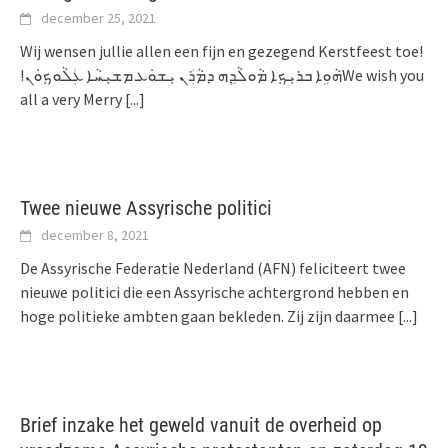
december 25, 2021
Wij wensen jullie allen een fijn en gezegend Kerstfeest toe!
!ܗܵܘܹܐ ܒܪܝܼܟ݂ܐ ܡܵܘܠܵܕܹܗ ܕܡܵܪܲܢ ܝܼܫܘܿܥ ܡܫܝܼܚܵܐ ܥܲܠܵܘܟ݂ܘܿܢWe wish you
all a very Merry
[...]
Twee nieuwe Assyrische politici
december 8, 2021
De Assyrische Federatie Nederland (AFN) feliciteert twee
nieuwe politici die een Assyrische achtergrond hebben en
hoge politieke ambten gaan bekleden. Zij zijn daarmee
[...]
Brief inzake het geweld vanuit de overheid op