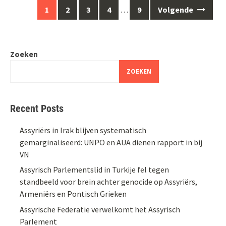
Berichten
1
2
3
4
…
9
Volgende
navigatie
Zoeken
ZOEKEN
Recent Posts
Assyriërs in Irak blijven systematisch
gemarginaliseerd: UNPO en AUA dienen rapport in bij
VN
Assyrisch Parlementslid in Turkije fel tegen
standbeeld voor brein achter genocide op Assyriërs,
Armeniërs en Pontisch Grieken
Assyrische Federatie verwelkomt het Assyrisch
Parlement