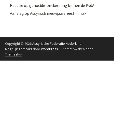
Reactie op genocide-ontkenning binnen de PvdA
Aanslag op Assyrisch nieuwjaarsfeest in Irak
Copyright © 2026
Assyrische Federatie Nederland
.
Mogelijk gemaakt door
WordPress
.
|
Thema: Awaken door
ThemezHut
.