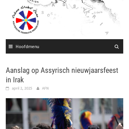
Ga
naar
de
inhoud
Hoofdmenu
Aanslag op Assyrisch nieuwjaarsfeest
in Irak
april 2, 2025
AFN