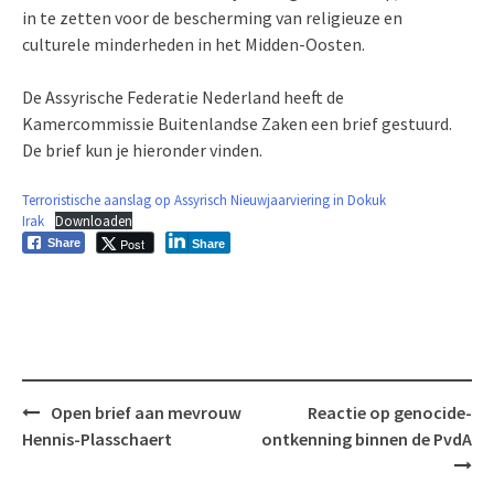
in te zetten voor de bescherming van religieuze en
culturele minderheden in het Midden-Oosten.
De Assyrische Federatie Nederland heeft de
Kamercommissie Buitenlandse Zaken een brief gestuurd.
De brief kun je hieronder vinden.
Terroristische aanslag op Assyrisch Nieuwjaarviering in Dokuk
Irak
Downloaden
Post
Share
Share
Bericht
Open brief aan mevrouw
Reactie op genocide-
navigatie
Hennis-Plasschaert
ontkenning binnen de PvdA