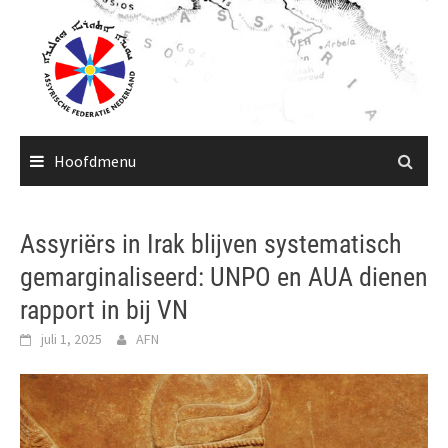
Ga
naar
de
inhoud
Hoofdmenu
Assyriërs in Irak blijven systematisch
gemarginaliseerd: UNPO en AUA dienen
rapport in bij VN
juli 1, 2025
AFN