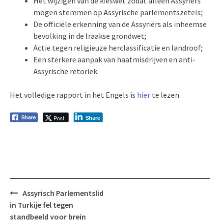
Het wijzigen van de kieswet zodat alleen Assyriërs
mogen stemmen op Assyrische parlementszetels;
De officiële erkenning van de Assyriërs als inheemse
bevolking in de Iraakse grondwet;
Actie tegen religieuze herclassificatie en landroof;
Een sterkere aanpak van haatmisdrijven en anti-
Assyrische retoriek.
Het volledige rapport in het Engels is
hier
te lezen
Post
Share
Share
Bericht
Assyrisch Parlementslid
navigatie
in Turkije fel tegen
standbeeld voor brein