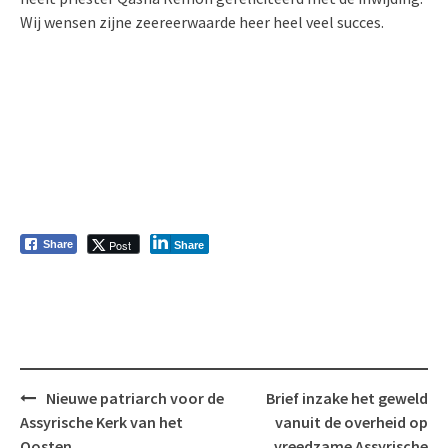
Wij wensen zijne zeereerwaarde heer heel veel succes.
Post
Share
Share
Bericht
Nieuwe patriarch voor de
Brief inzake het geweld
navigatie
Assyrische Kerk van het
vanuit de overheid op
Oosten
vreedzame Assyrische