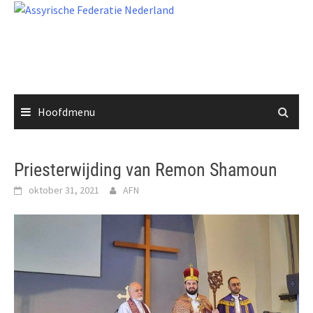
Ga
naar
de
inhoud
Hoofdmenu
Priesterwijding van Remon Shamoun
oktober 31, 2021
AFN