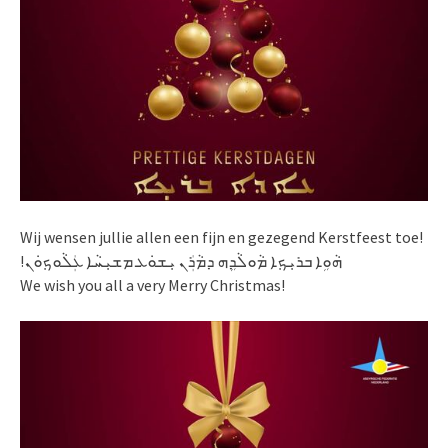
Wij wensen jullie allen een fijn en gezegend Kerstfeest toe!
!ܗܵܘܹܐ ܒܪܝܼܟ݂ܐ ܡܵܘܠܵܕܹܗ ܕܡܵܪܲܢ ܝܼܫܘܿܥ ܡܫܝܼܚܵܐ ܥܲܠܵܘܟ݂ܘܿܢ
We wish you all a very Merry Christmas!