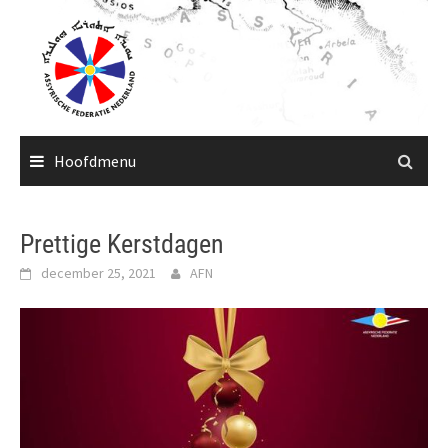
Ga
naar
de
inhoud
Hoofdmenu
Prettige Kerstdagen
december 25, 2021
AFN