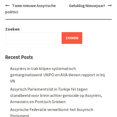
Bericht
Twee nieuwe Assyrische
Gelukkig Nieuwjaar!
navigatie
politici
Zoeken
ZOEKEN
Recent Posts
Assyriërs in Irak blijven systematisch
gemarginaliseerd: UNPO en AUA dienen rapport in bij
VN
Assyrisch Parlementslid in Turkije fel tegen
standbeeld voor brein achter genocide op Assyriërs,
Armeniërs en Pontisch Grieken
Assyrische Federatie verwelkomt het Assyrisch
Parlement