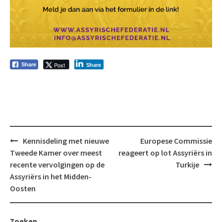
Post
Share
Share
Bericht
Kennisdeling met nieuwe
Europese Commissie
navigatie
Tweede Kamer over meest
reageert op lot Assyriërs in
recente vervolgingen op de
Turkije
Assyriërs in het Midden-
Oosten
Zoeken