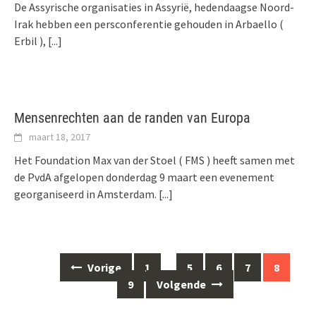
De Assyrische organisaties in Assyrië, hedendaagse Noord-
Irak hebben een persconferentie gehouden in Arbaello (
Erbil ),
[...]
Mensenrechten aan de randen van Europa
maart 18, 2017
Het Foundation Max van der Stoel ( FMS ) heeft samen met
de PvdA afgelopen donderdag 9 maart een evenement
georganiseerd in Amsterdam.
[...]
Berichten
Vorige
1
…
5
6
7
8
navigatie
9
Volgende