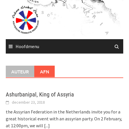
Ga
naar
de
inhoud
Hoofdmenu
AUTEUR
AFN
Ashurbanipal, King of Assyria
december 23, 2018
the Assyrian Federation in the Netherlands invite you for a
great historical event with an assyrian party. On 2 February,
at 12:00pm, we will
[...]