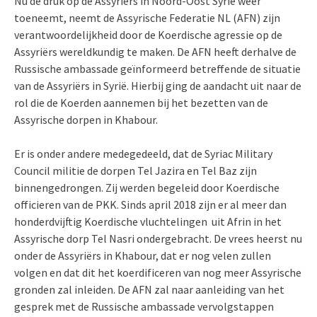
Nu de druk op de Assyriërs in Noord-Oost Syrië weer
toeneemt, neemt de Assyrische Federatie NL (AFN) zijn
verantwoordelijkheid door de Koerdische agressie op de
Assyriërs wereldkundig te maken. De AFN heeft derhalve de
Russische ambassade geïnformeerd betreffende de situatie
van de Assyriërs in Syrië. Hierbij ging de aandacht uit naar de
rol die de Koerden aannemen bij het bezetten van de
Assyrische dorpen in Khabour.
Er is onder andere medegedeeld, dat de Syriac Military
Council militie de dorpen Tel Jazira en Tel Baz zijn
binnengedrongen. Zij werden begeleid door Koerdische
officieren van de PKK. Sinds april 2018 zijn er al meer dan
honderdvijftig Koerdische vluchtelingen uit Afrin in het
Assyrische dorp Tel Nasri ondergebracht. De vrees heerst nu
onder de Assyriërs in Khabour, dat er nog velen zullen
volgen en dat dit het koerdificeren van nog meer Assyrische
gronden zal inleiden. De AFN zal naar aanleiding van het
gesprek met de Russische ambassade vervolgstappen