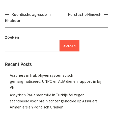
Bericht
Koerdische agressie in
Kerstactie Nineveh
navigatie
Khabour
Zoeken
ZOEKEN
Recent Posts
Assyriërs in Irak blijven systematisch
gemarginaliseerd: UNPO en AUA dienen rapport in bij
VN
Assyrisch Parlementslid in Turkije fel tegen
standbeeld voor brein achter genocide op Assyriërs,
Armeniërs en Pontisch Grieken