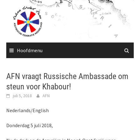
Ga
naar
de
inhoud
Hoofdmenu
AFN vraagt Russische Ambassade om
steun voor Khabour!
juli 5, 2018
AFN
Nederlands/English
Donderdag 5 juli 2018,