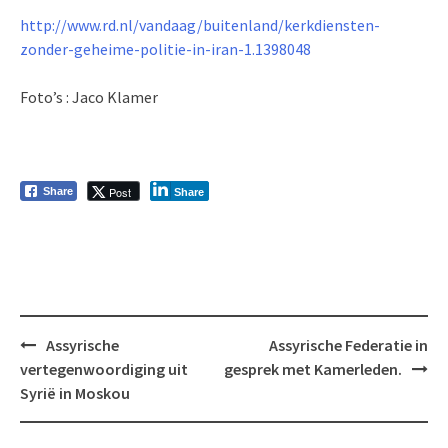
http://www.rd.nl/vandaag/buitenland/kerkdiensten-
zonder-geheime-politie-in-iran-1.1398048
Foto’s : Jaco Klamer
Post
Share
Share
Bericht
Assyrische
Assyrische Federatie in
navigatie
vertegenwoordiging uit
gesprek met Kamerleden.
Syrië in Moskou