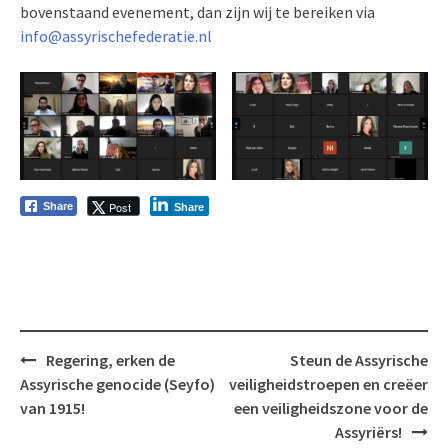
bovenstaand evenement, dan zijn wij te bereiken via
info@assyrischefederatie.nl
Post
Share
Share
Bericht
Regering, erken de
Steun de Assyrische
navigatie
Assyrische genocide (Seyfo)
veiligheidstroepen en creëer
van 1915!
een veiligheidszone voor de
Assyriërs!