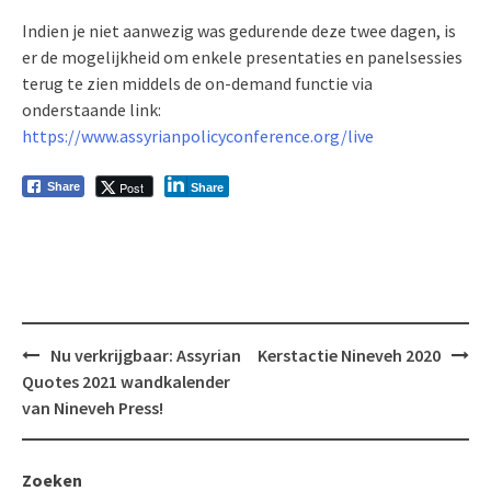
Indien je niet aanwezig was gedurende deze twee dagen, is
er de mogelijkheid om enkele presentaties en panelsessies
terug te zien middels de on-demand functie via
onderstaande link:
https://www.assyrianpolicyconference.org/live
Post
Share
Share
Bericht
Nu verkrijgbaar: Assyrian
Kerstactie Nineveh 2020
navigatie
Quotes 2021 wandkalender
van Nineveh Press!
Zoeken