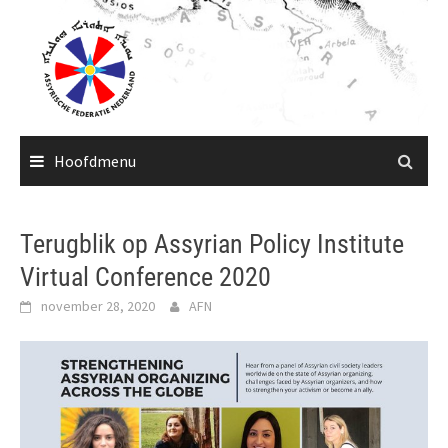
Ga
naar
de
inhoud
Hoofdmenu
Terugblik op Assyrian Policy Institute
Virtual Conference 2020
november 28, 2020
AFN