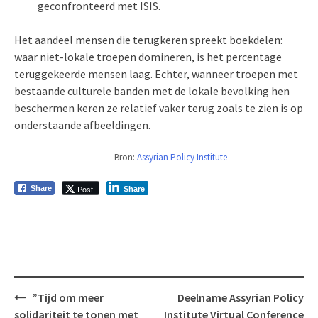
geconfronteerd met ISIS.
Het aandeel mensen die terugkeren spreekt boekdelen:
waar niet-lokale troepen domineren, is het percentage
teruggekeerde mensen laag. Echter, wanneer troepen met
bestaande culturele banden met de lokale bevolking hen
beschermen keren ze relatief vaker terug zoals te zien is op
onderstaande afbeeldingen.
Bron:
Assyrian Policy Institute
Post
Share
Share
Bericht
”Tijd om meer
Deelname Assyrian Policy
navigatie
solidariteit te tonen met
Institute Virtual Conference