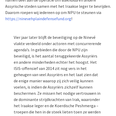
namen deel aan de operatie om Bakhdida en andere
Assyrische steden samen met het Iraakse leger te bevrijden.
Daarom roepen wij iedereen op om NPU te steunen via
https://ninevehplaindefensefund.org
!
Vier jaar later blijft de beveiliging op de Ninevé
vlakte verdeeld onder actoren met concurrerende
agenda’s. In gebieden die door de NPU zijn
beveiligd, is het aantal teruggekeerde Assyriërs
en andere minderheden echter het hoogst. Het
ISIS-offensief van 2014 zit nog vers in het
geheugen van veel Assyriërs en het laat zien dat
de enige manier waarop zij zich veilig kunnen
voelen, is indien de Assyriërs zichzelf kunnen
beschermen. Ze missen het nodige vertrouwen in
de dominante strijdkrachten van Irak, waaronder
het Iraakse leger en de Koerdische Peshmerga –
troepen die hen in de steek lieten toen ze werden