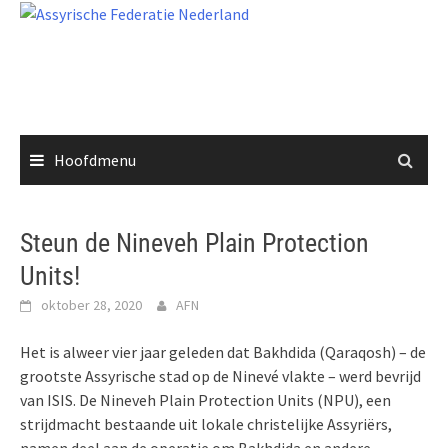
Ga
naar
de
inhoud
Hoofdmenu
Steun de Nineveh Plain Protection
Units!
oktober 28, 2020
AFN
Het is alweer vier jaar geleden dat Bakhdida (Qaraqosh) – de
grootste Assyrische stad op de Ninevé vlakte – werd bevrijd
van ISIS. De Nineveh Plain Protection Units (NPU), een
strijdmacht bestaande uit lokale christelijke Assyriërs,