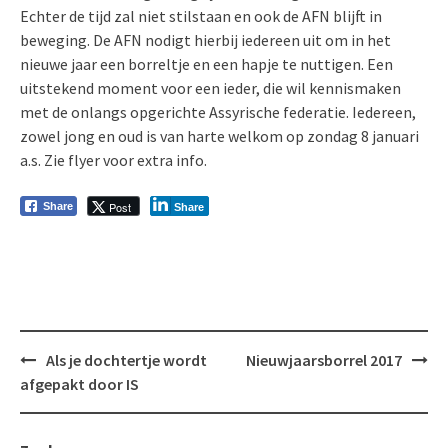
Echter de tijd zal niet stilstaan en ook de AFN blijft in
beweging. De AFN nodigt hierbij iedereen uit om in het
nieuwe jaar een borreltje en een hapje te nuttigen. Een
uitstekend moment voor een ieder, die wil kennismaken
met de onlangs opgerichte Assyrische federatie. Iedereen,
zowel jong en oud is van harte welkom op zondag 8 januari
a.s. Zie flyer voor extra info.
Post
Share
Share
Bericht
Als je dochtertje wordt
Nieuwjaarsborrel 2017
navigatie
afgepakt door IS