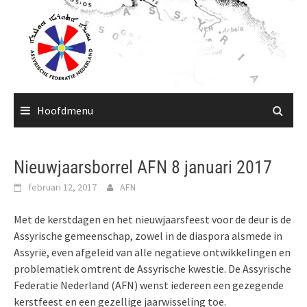
Ga
naar
de
inhoud
Hoofdmenu
Nieuwjaarsborrel AFN 8 januari 2017
februari 12, 2017
AFN
Met de kerstdagen en het nieuwjaarsfeest voor de deur is de
Assyrische gemeenschap, zowel in de diaspora alsmede in
Assyrië, even afgeleid van alle negatieve ontwikkelingen en
problematiek omtrent de Assyrische kwestie. De Assyrische
Federatie Nederland (AFN) wenst iedereen een gezegende
kerstfeest en een gezellige jaarwisseling toe.