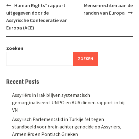
Bericht
Human Rights” rapport
Mensenrechten aan de
navigatie
uitgegeven door de
randen van Europa
Assyrische Confederatie van
Europa (ACE)
Zoeken
ZOEKEN
Recent Posts
Assyriërs in Irak blijven systematisch
gemarginaliseerd: UNPO en AUA dienen rapport in bij
VN
Assyrisch Parlementslid in Turkije fel tegen
standbeeld voor brein achter genocide op Assyriërs,
Armeniërs en Pontisch Grieken