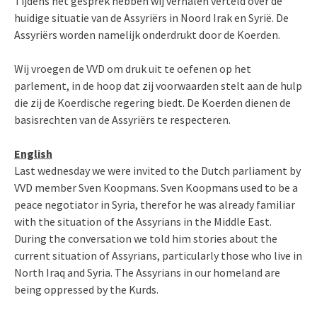
Tijdens het gesprek hebben wij verhalen verteld over de
huidige situatie van de Assyriërs in Noord Irak en Syrië. De
Assyriërs worden namelijk onderdrukt door de Koerden.
Wij vroegen de VVD om druk uit te oefenen op het
parlement, in de hoop dat zij voorwaarden stelt aan de hulp
die zij de Koerdische regering biedt. De Koerden dienen de
basisrechten van de Assyriërs te respecteren.
English
Last wednesday we were invited to the Dutch parliament by
VVD member Sven Koopmans. Sven Koopmans used to be a
peace negotiator in Syria, therefor he was already familiar
with the situation of the Assyrians in the Middle East.
During the conversation we told him stories about the
current situation of Assyrians, particularly those who live in
North Iraq and Syria. The Assyrians in our homeland are
being oppressed by the Kurds.