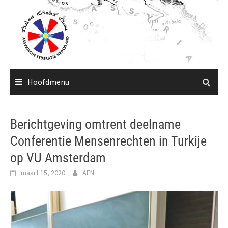
Ga
naar
de
inhoud
Hoofdmenu
Berichtgeving omtrent deelname
Conferentie Mensenrechten in Turkije
op VU Amsterdam
maart 15, 2020
AFN