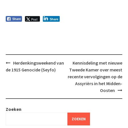
Post
Share
Share
Bericht
Herdenkingsweekend van
Kennisdeling met nieuwe
navigatie
de 1915 Genocide (Seyfo)
Tweede Kamer over meest
recente vervolgingen op de
Assyriërs in het Midden-
Oosten
Zoeken
ZOEKEN