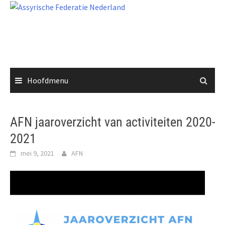
Ga
naar
de
inhoud
Hoofdmenu
AFN jaaroverzicht van activiteiten 2020-
2021
mei 9, 2021
AFN