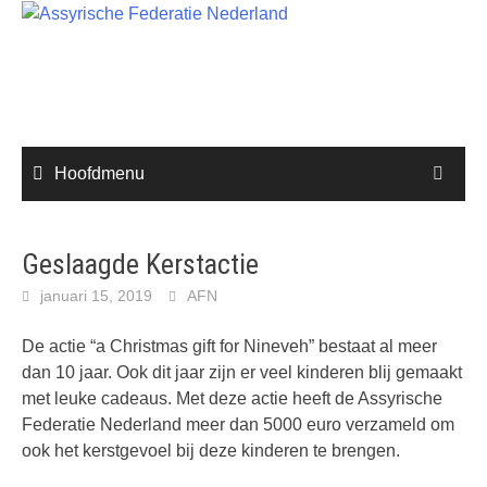
Ga
naar
de
inhoud
Hoofdmenu
Geslaagde Kerstactie
januari 15, 2019
AFN
De actie “a Christmas gift for Nineveh” bestaat al meer
dan 10 jaar. Ook dit jaar zijn er veel kinderen blij gemaakt
met leuke cadeaus. Met deze actie heeft de Assyrische
Federatie Nederland meer dan 5000 euro verzameld om
ook het kerstgevoel bij deze kinderen te brengen.