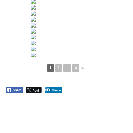
1
2
...
4
►
Post
Share
Share